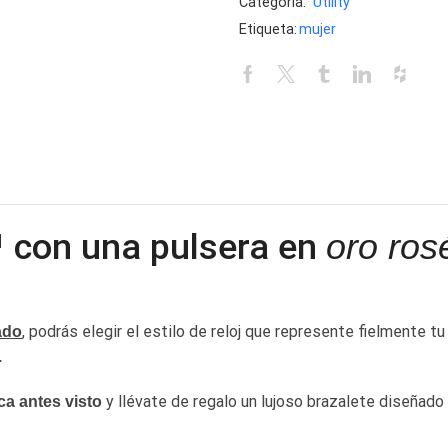
Categoría:
Utility
Etiqueta:
mujer
™
con una pulsera en
oro ros
, podrás elegir el estilo de reloj que represente fielmente t
ado
.
y llévate de regalo un lujoso brazalete diseñado
ca antes visto