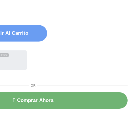
r Al Carrito
Offline
?
OR
Comprar Ahora