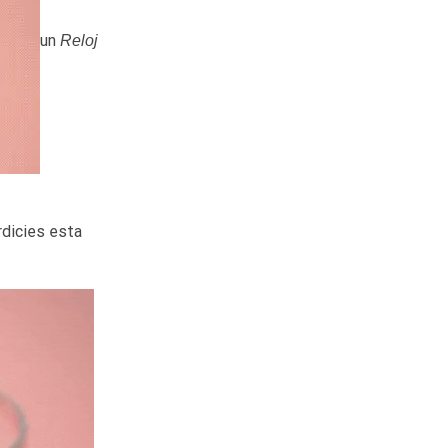
un
Reloj
rdicies esta