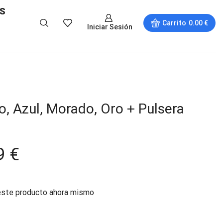
S
Carrito
0.00
€
Iniciar Sesión
o, Azul, Morado, Oro + Pulsera
9
€
este producto ahora mismo