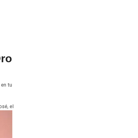
Oro
 en tu
osé, el