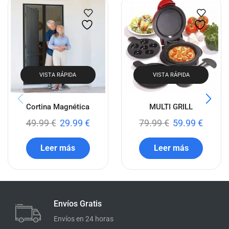
VISTA RÁPIDA
VISTA RÁPIDA
Cortina Magnética
MULTI GRILL
49.99
€
29.99
€
79.99
€
59.99
€
Leer más
Leer más
Envíos Gratis
Envíos en 24 horas